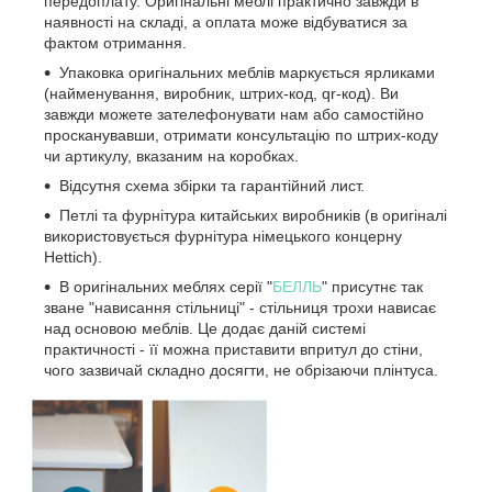
передоплату. Оригінальні меблі практично завжди в
наявності на складі, а оплата може відбуватися за
фактом отримання.
Упаковка оригінальних меблів маркується ярликами
(найменування, виробник, штрих-код, qr-код). Ви
завжди можете зателефонувати нам або самостійно
просканувавши, отримати консультацію по штрих-коду
чи артикулу, вказаним на коробках.
Відсутня схема збірки та гарантійний лист.
Петлі та фурнітура китайських виробників (в оригіналі
використовується фурнітура німецького концерну
Hettich).
В оригінальних меблях серії "
БЕЛЛЬ
" присутнє так
зване "нависання стільниці" - стільниця трохи нависає
над основою меблів. Це додає даній системі
практичності - її можна приставити впритул до стіни,
чого зазвичай складно досягти, не обрізаючи плінтуса.