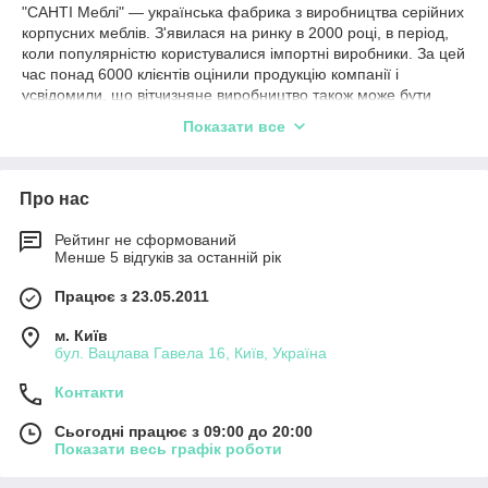
"САНТІ Меблі" — українська фабрика з виробництва серійних
корпусних меблів. З'явилася на ринку в 2000 році, в період,
коли популярністю користувалися імпортні виробники. За цей
час понад 6000 клієнтів оцінили продукцію компанії і
усвідомили, що вітчизняне виробництво також може бути
високоякісним.
Показати все
В асортименті представлені три модульні системи —
"БЕЛЛЬ", "МОНБЛАН", "Х-СКАУТ".
"БЕЛЛЬ" — меблі для дитячої, вітальні та спальні.
Про нас
Випускається в ніжному кольорі «біле дерево» з технологією
нанесення об'ємного малюнка на фасад.
Рейтинг не сформований
"МОНБЛАН" — меблі для передпокою. Виготовляється в
Менше 5 відгуків за останній рік
трьох колірних рішеннях, що імітують зріз натурального
Працює з 23.05.2011
дерева: "клен ванкувер / венге світлий, горіх темний" і "біле
дерево". Фасади прикрашені фрезеруванням з ажурними
м. Київ
медальйонами посередині. Дизайн посилений ручками,
бул. Вацлава Гавела 16, Київ, Україна
виконаними в стилі старовинної кування.
"Х-СКАУТ" — меблі для дитячої, спальні, вітальні, офісу. Має
Контакти
стильний лаконічний дизайн. Випускається в п'яти колірних
рішеннях: "сірий / білий", "білий/білий", "дуб/білий", "дуб /
Сьогодні працює з 09:00 до 20:00
графіт" і "білий / рожевий". Фасади покриті якісною плівкою з
Показати весь графік роботи
ефектом Soft Touch і прикрашені фрезеруванням, підкреслює
стиль колекції.