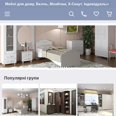
Меблі для дому, Белль, Монблан, Х-Скаут. Індивідуальні ша
Популярні групи