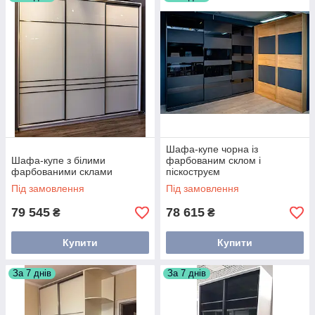
Зібрати свій, не схожий на представлені, шафа ви можете
в
. В описі кожного шафи є посилання на його
конструкторі
проект в конструкторі.
Шафа-купе чорна із
Шафа-купе з білими
фарбованим склом і
фарбованими склами
піскоструєм
Під замовлення
Під замовлення
79 545
78 615
₴
₴
Купити
Купити
За 7 днів
За 7 днів