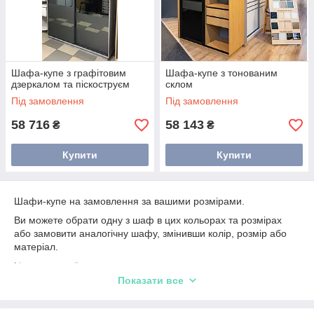
Шафа-купе з графітовим
Шафа-купе з тонованим
дзеркалом та піскоструєм
склом
Під замовлення
Під замовлення
58 716
58 143
₴
₴
Купити
Купити
Шафи-купе на замовлення за вашими розмірами.
Ви можете обрати одну з шаф в цих кольорах та розмірах
або замовити аналогічну шафу, змінивши колір, розмір або
матеріал.
Наприклад обрати:
Показати все
ДСП
Kronospan
или
Swiss Krono
;
Форму та колір Профіля дверей.