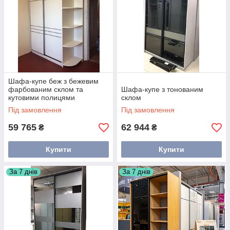
Шафа-купе беж з бежевим
фарбованим склом та
Шафа-купе з тонованим
кутовими полицями
склом
Під замовлення
Під замовлення
59 765
62 944
₴
₴
Купити
Купити
За 7 днів
За 7 днів