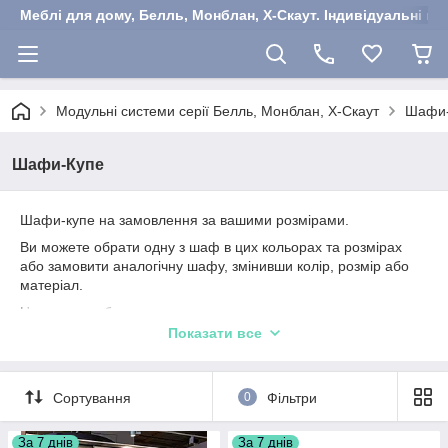
Меблі для дому, Белль, Монблан, Х-Скаут. Індивідуальні ша
Модульні системи серії Белль, Монблан, Х-Скаут
Шафи-
Шафи-Купе
Шафи-купе на замовлення за вашими розмірами.
Ви можете обрати одну з шаф в цих кольорах та розмірах
або замовити аналогічну шафу, змінивши колір, розмір або
матеріал.
Наприклад обрати:
Показати все
ДСП
Kronospan
или
Swiss Krono
;
Форму та колір Профіля дверей.
Наповнення дверей: ДСП 10 мм, ДСП 18 мм,
Сортування
0
Фільтри
дзеркала, фарбоване, прозоре, матоване, тоноване
скло та ін.
За 7 днів
За 7 днів