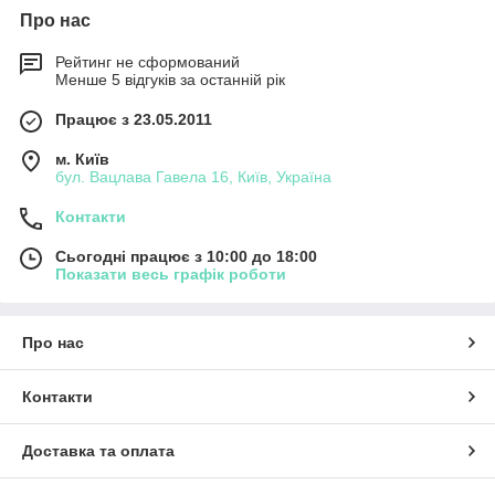
Наповнення дверей: ДСП 10 мм, ДСП 18 мм,
Про нас
дзеркала, фарбоване, прозоре, матоване, тоноване
скло та ін.
Рейтинг не сформований
Менше 5 відгуків за останній рік
Зібрати свій, не схожий на представлені, шафа ви можете
конструкторі
. В описі кожного шафи є посилання на його
Працює з 23.05.2011
проект в конструкторі.
м. Київ
бул. Вацлава Гавела 16, Київ, Україна
Контакти
Сьогодні працює з 10:00 до 18:00
Показати весь графік роботи
Про нас
Контакти
Доставка та оплата