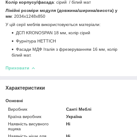
Колір корпусу/фасада
: сірий / білий мат
Лінійні розміри модуля (довжина/ширина/висота) у
мм
: 2034х1248х850
У цій серії меблів використовуються матеріали:
ДСП KRONOSPAN 18 мм, колір сірий
Фурнітура HETTICH
Фасади МДФ Італія з фрезеруванням 16 мм, колір
білий мат.
Приховати
Характеристики
Основні
Виробник
Санті Меблі
Країна виробник
Україна
Наявність висувного
Ні
ящика
Наявність ніши для
Ні