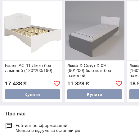
Белль АС-11 Ліжко без
Ліжко Х-Скаут Х-09
Ліжк
ламелей (120*200/190)
(90*200) біле мат без
(160
ламелей
лам
17 438
11 328
18 
₴
₴
Купити
Купити
Про нас
Рейтинг не сформований
Менше 5 відгуків за останній рік