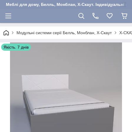
Меблі для дому, Белль, Монблан, Х-Скаут. Індивідуальні ша
Модульні системи серії Белль, Монблан, Х-Скаут
Х-СКА
Якість. 7 днів