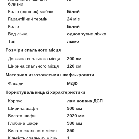
білизни
Колір (відтінок) меблів
Білий
Гарантійний термін
24 міс
Колір
Білий
Вид ліжка
одноярусне ліжко
Тип
ліжко
Розміри спального місця
Довжина спального місця
200 см
Ширина спального місця
120 см
Материал изготовления шкафа-кровати
Фасади
МДФ
Користувальницькі характеристики
Корпус
ламінована ДСП
Ширина шафи
900 мм
Висота шафи
2020 мм
Глибина шафи
530 мм
Висота спального місця
850
Кількість спальних місць
1