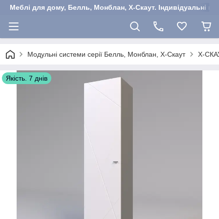
Меблі для дому, Белль, Монблан, Х-Скаут. Індивідуальні ша
Модульні системи серії Белль, Монблан, Х-Скаут
Х-СКА
Якість. 7 днів