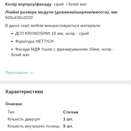
Колір корпусу/фасаду
: сірий / білий мат
Лінійні розміри модуля (довжина/ширина/висота), мм
:
500х430х2020
В даної серії меблів використовуються матеріали:
ДСП KRONOSPAN 18 мм, колір - сірий
Фурнітура HETTICH
Фасади МДФ Італія c фрезеруванням 16мм, колір -
білий мат.
Приховати
Характеристики
Основні
Тип
Стелаж
Кількість дверцят
1 шт.
Кількість внутрішніх полиць
5 шт.