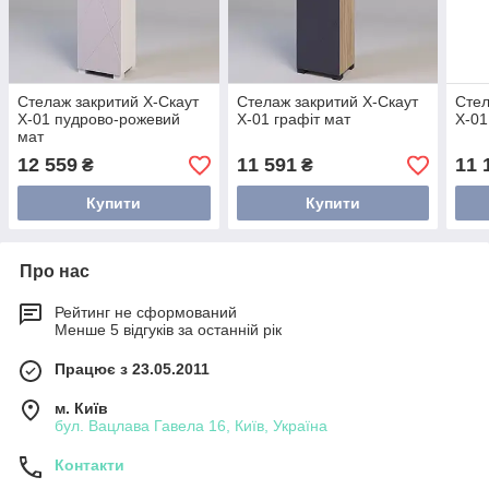
Стелаж закритий Х-Скаут
Стелаж закритий Х-Скаут
Стел
Х-01 пудрово-рожевий
Х-01 графіт мат
Х-01
мат
12 559
11 591
11 
₴
₴
Купити
Купити
Про нас
Рейтинг не сформований
Менше 5 відгуків за останній рік
Працює з 23.05.2011
м. Київ
бул. Вацлава Гавела 16, Київ, Україна
Контакти