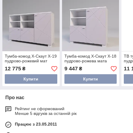
Тумба-комод Х-Скаут Х-19
Тумба-комод Х-Скаут Х-18
ТВ т
пудрово-рожевий мат
пудрово-рожева мата
пудр
12 775
9 447
11 
₴
₴
Купити
Купити
Про нас
Рейтинг не сформований
Менше 5 відгуків за останній рік
Працює з 23.05.2011