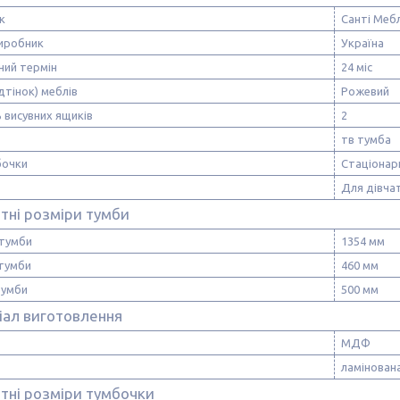
к
Санті Мебл
виробник
Україна
ний термін
24 міс
ідтінок) меблів
Рожевий
ь висувних ящиків
2
тв тумба
бочки
Стаціонар
Для дівча
тні розміри тумби
тумби
1354 мм
 тумби
460 мм
тумби
500 мм
іал виготовлення
МДФ
ламінован
тні розміри тумбочки