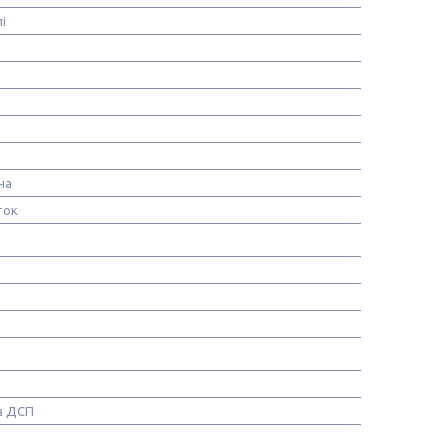
і
на
ток
а ДСП