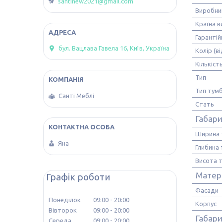
santinew2021@gmail.com
Виробни
Країна 
Гарантій
бул. Вацлава Гавела 16, Київ, Україна
Колір (в
Кількіст
Тип
Тип тум
Санті Меблі
Стать
Габари
Ширина 
Яна
Глибина
Висота 
Матер
Графік роботи
Фасади
Понеділок
09:00
20:00
Корпус
Вівторок
09:00
20:00
Габари
Середа
09:00
20:00