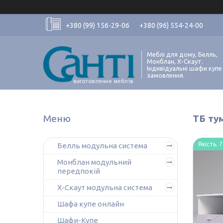
+380 (99) 156-29-06
+380 (96) 554-24-00
Меблі для дому, Белль,
Монблан, Х-Скаут.
Індивідуальні шафи купе
замовлення.
ТБ ту
Якість. 7
Белль модульна система
Монблан модульний
передпокій
Х-Скаут модульна система
Шафа купе онлайн
Шафи-Купе