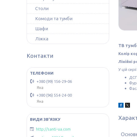
Столи
Комоди та тумби
Шафи
Ліжка
ТВ тумб
Колір к
Контакти
Лінійні 
У цій сер
ДСП
+380 (99) 156-29-06
Фур
Яна
Фас
+380 (96) 554-24-00
Яна
Харак
http://santi-ua.com
Основ