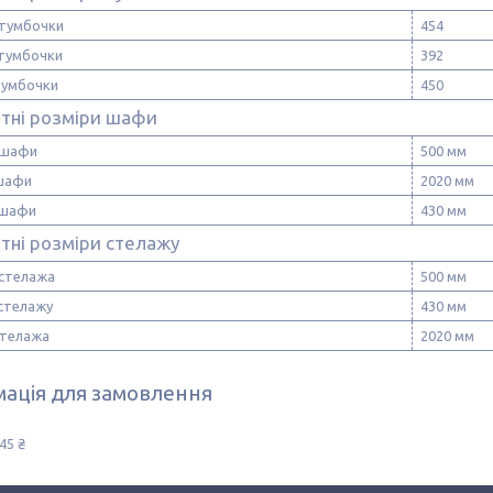
тумбочки
454
 тумбочки
392
тумбочки
450
итні розміри шафи
 шафи
500 мм
шафи
2020 мм
 шафи
430 мм
тні розміри стелажу
стелажа
500 мм
 стелажу
430 мм
стелажа
2020 мм
ація для замовлення
45 ₴