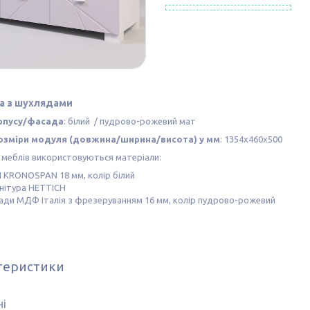
а з шухлядами
орпусу/фасада
: білий / пудрово-рожевий мат
розміри модуля (довжина/ширина/висота) у мм
: 1354х460х500
ії меблів використовуються матеріали:
 KRONOSPAN 18 мм, колір білий
нітура HETTICH
ади МДФ Італія з фрезеруванням 16 мм, колір пудрово-рожевий
теристики
ні