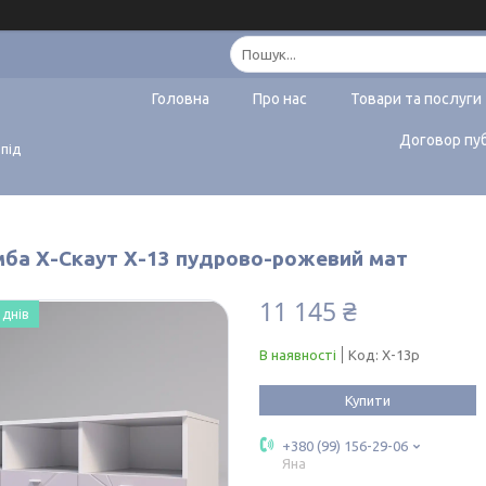
Головна
Про нас
Товари та послуги
Договор пу
 під
мба Х-Скаут Х-13 пудрово-рожевий мат
11 145 ₴
 днів
В наявності
Код:
Х-13р
Купити
+380 (99) 156-29-06
Яна