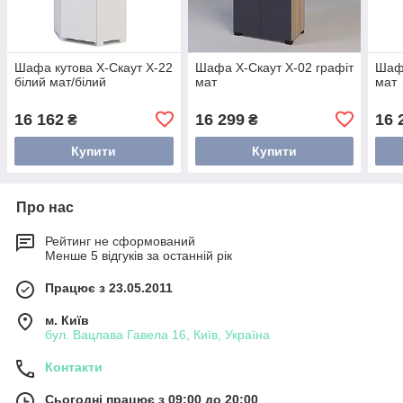
Шафа кутова Х-Скаут Х-22
Шафа Х-Скаут Х-02 графіт
Шафа
білий мат/білий
мат
мат
16 162
16 299
16 
₴
₴
Купити
Купити
Про нас
Рейтинг не сформований
Менше 5 відгуків за останній рік
Працює з 23.05.2011
м. Київ
бул. Вацлава Гавела 16, Київ, Україна
Контакти
Сьогодні працює з 09:00 до 20:00