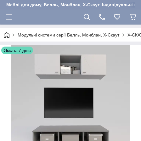
Меблі для дому, Белль, Монблан, Х-Скаут. Індивідуальні ша
Модульні системи серії Белль, Монблан, Х-Скаут
Х-СКА
Якість. 7 днів