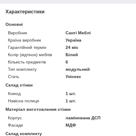
Характеристики
Основні
Виробник
Санті Меблі
Країна виробник
Україна
Гарантійний термін
24 міс
Колір (відтінок) меблів
Білий
Кількість предметів
6
Тип комплекту
модульний
Стать
Унісекс
Склад стінки
Комод
1 шт.
Навісна полиця
1 шт.
Матеріал виготовлення стінки
Корпус
ламінована ДСП
Фасади
МДФ
Склад комплекту