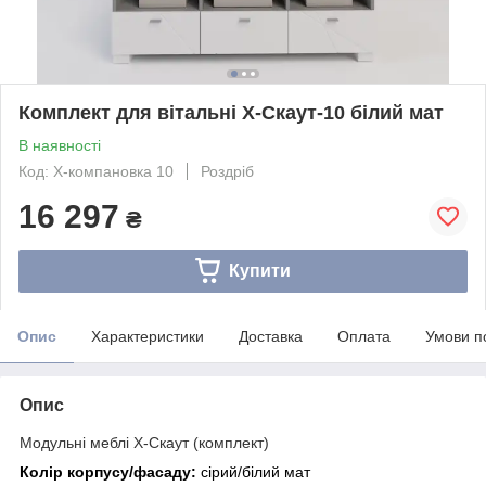
Комплект для вітальні Х-Скаут-10 білий мат
В наявності
Код: Х-компановка 10
Роздріб
16 297
₴
Купити
Опис
Характеристики
Доставка
Оплата
Умови п
Опис
Модульні меблі Х-Скаут (комплект)
Колір корпусу/фасаду:
сірий/білий мат