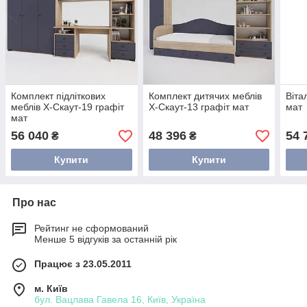
Комплект підліткових
Комплект дитячих меблів
Віта
меблів Х-Скаут-19 графіт
Х-Скаут-13 графіт мат
мат
мат
56 040
48 396
54 
₴
₴
Купити
Купити
Про нас
Рейтинг не сформований
Менше 5 відгуків за останній рік
Працює з 23.05.2011
м. Київ
бул. Вацлава Гавела 16, Київ, Україна