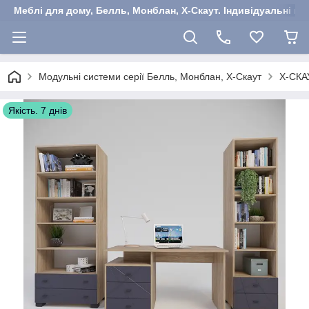
Меблі для дому, Белль, Монблан, Х-Скаут. Індивідуальні ша
Модульні системи серії Белль, Монблан, Х-Скаут
Х-СКА
Якість. 7 днів