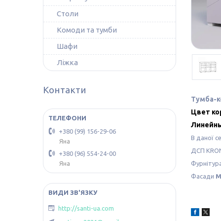
Столи
Комоди та тумби
Шафи
Ліжка
Контакти
Тумба-
Цвет ко
Линейны
+380 (99) 156-29-06
В даної с
Яна
ДСП KRON
+380 (96) 554-24-00
Фурнітур
Яна
Фасади
http://santi-ua.com