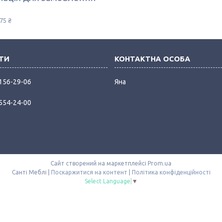
75 ₴
 156-29-06
Яна
 554-24-00
Сайт створений на маркетплейсі
Prom.ua
Санті Меблі |
Поскаржитися на контент
|
Політика конфіденційності
Select Language
▼