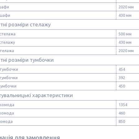
шафи
2020 мм
 шафи
430 мм
тні розміри стелажу
стелажа
500 мм
 стелажу
430 мм
стелажа
2020 мм
тні розміри тумбочки
тумбочки
454
 тумбочки
392
тумбочки
450
тувальницькі характеристики
комода
1354
 комода
460
комода
850
ація для замовлення