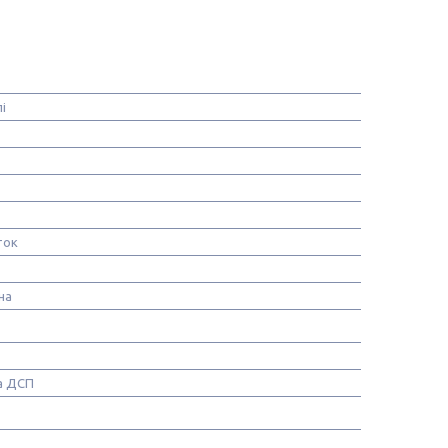
і
ток
на
а ДСП