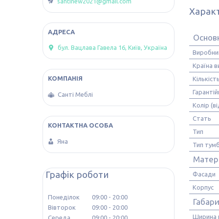
santinew2021@gmail.com
Харак
Основ
бул. Вацлава Гавела 16, Київ, Україна
Виробни
Країна 
Кількіст
Гарантій
Санті Меблі
Колір (в
Стать
Тип
Яна
Тип тум
Матер
Графік роботи
Фасади
Корпус
Понеділок
09:00
20:00
Габар
Вівторок
09:00
20:00
Ширина
Середа
09:00
20:00