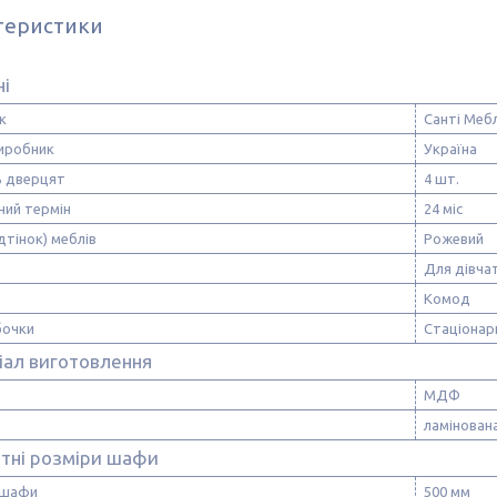
теристики
ні
к
Санті Мебл
виробник
Україна
ь дверцят
4 шт.
ний термін
24 міс
ідтінок) меблів
Рожевий
Для дівча
Комод
бочки
Стаціонар
іал виготовлення
МДФ
ламінован
итні розміри шафи
 шафи
500 мм