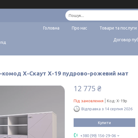
Головна
Про нас
Товари та послуги
Договор пу
 під
-комод Х-Скаут Х-19 пудрово-рожевий мат
12 775 ₴
Під замовлення
Код:
Х-19р
Відправка з 14 серпня 2026
Купити
+380 (99) 156-29-06