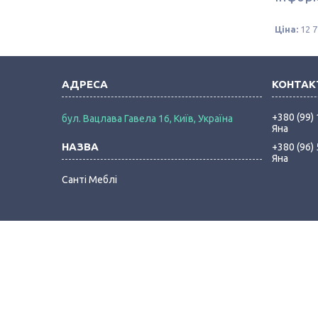
Ціна:
12 7
+380 (99)
бул. Вацлава Гавела 16, Київ, Україна
Яна
+380 (96)
Яна
Санті Меблі