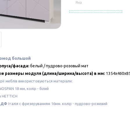
Яна
комод большой
рпуса/фасада:
белый / пудрово-розовый мат
е размеры модуля (длина/ширина/высота) в мм:
1354х460х8
ерії меблів використовуються матеріали:
OSPAN 18 мм, колір - білий
а HETTICH
МДФ
Італія c фрезеруванням 16мм. колір - пудрово-рожевий