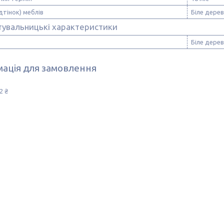
ідтінок) меблів
Біле дере
тувальницькі характеристики
Біле дере
ація для замовлення
2 ₴