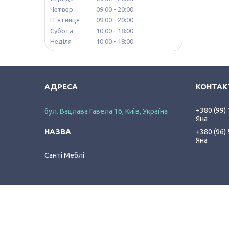
Четвер
09:00
20:00
Пʼятниця
09:00
20:00
Субота
10:00
18:00
Неділя
10:00
18:00
+380 (99)
бул. Вацлава Гавела 16, Київ, Україна
Яна
+380 (96)
Яна
Санті Меблі