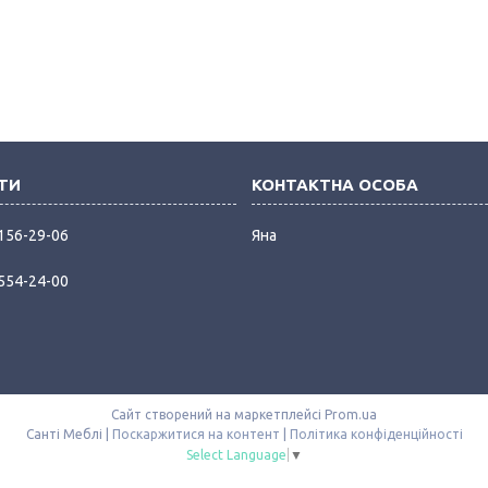
 156-29-06
Яна
 554-24-00
Сайт створений на маркетплейсі
Prom.ua
Санті Меблі |
Поскаржитися на контент
|
Політика конфіденційності
Select Language
▼