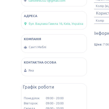
santinew2021@gmail.com
Колір (в
Корис
Колір
бул. Вацлава Гавела 16, Київ, Україна
Інформ
Ціна:
7 06
Санті Меблі
Яна
Графік роботи
Понеділок
09:00
20:00
Вівторок
09:00
20:00
Середа
09:00
20:00