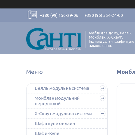
+380 (99) 156-29-06
+380 (96) 554-24-00
Меблі для дому, Белль,
Монблан, Х-Скаут.
Індивідуальні шафи купе
замовлення.
Монбл
Белль модульна система
Монблан модульний
передпокій
Х-Скаут модульна система
Шафа купе онлайн
Шафи-Купе