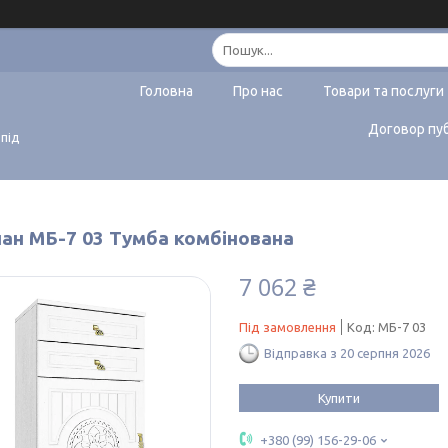
Головна
Про нас
Товари та послуги
Договор пу
 під
ан МБ-7 03 Тумба комбінована
7 062 ₴
Під замовлення
Код:
МБ-7 03
Відправка з 20 серпня 2026
Купити
+380 (99) 156-29-06