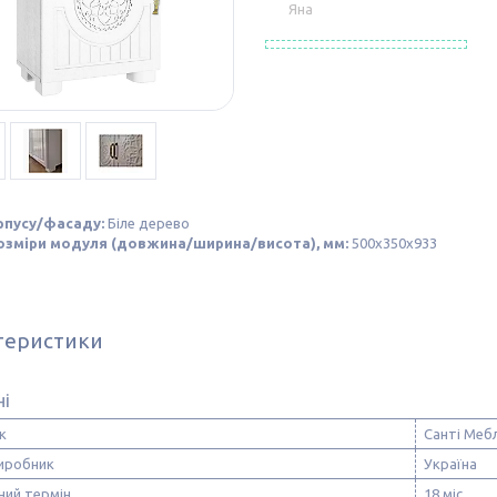
Яна
рпусу/фасаду:
Біле дерево
розміри модуля (довжина/ширина/висота), мм:
500х350х933
теристики
ні
к
Санті Мебл
виробник
Україна
ний термін
18 міс