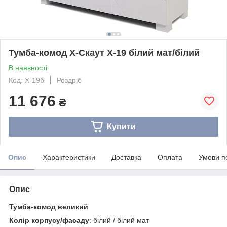
Тумба-комод Х-Скаут Х-19 білий мат/білий
В наявності
Код: Х-19б
Роздріб
11 676
₴
Купити
Опис
Характеристики
Доставка
Оплата
Умови п
Опис
Тумба-комод великий
Колір корпусу/фасаду
: білий / білий мат