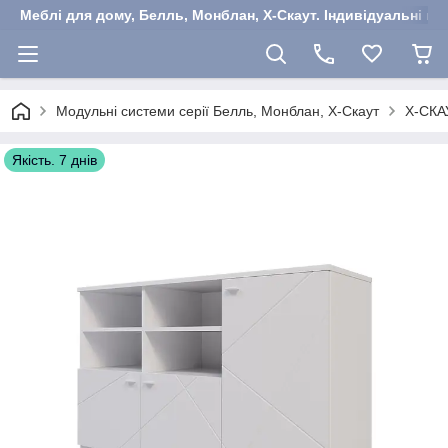
Меблі для дому, Белль, Монблан, Х-Скаут. Індивідуальні ша
Модульні системи серії Белль, Монблан, Х-Скаут
Х-СКА
Якість. 7 днів