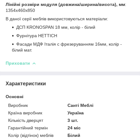
Лінійні розміри модуля (довжина/ширина/висота), мм
:
1354х460х850
В даної серії меблів використовуються матеріали:
ДСП KRONOSPAN 18 мм, колір - білий
Фурнітура HETTICH
Фасади МДФ Італія c фрезеруванням 16мм, колір -
білий мат.
Приховати
Характеристики
Основні
Виробник
Санті Меблі
Країна виробник
Україна
Кількість дверцят
3 шт.
Гарантійний термін
24 міс
Колір (відтінок) меблів
Білий