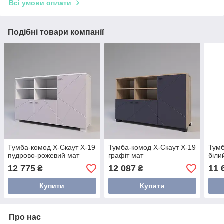
Всі умови оплати
Подібні товари компанії
Тумба-комод Х-Скаут Х-19
Тумба-комод Х-Скаут Х-19
Тумб
пудрово-рожевий мат
графіт мат
біли
12 775
12 087
11 
₴
₴
Купити
Купити
Про нас