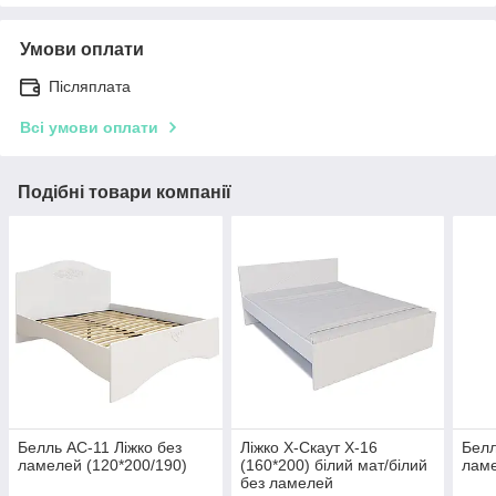
Умови оплати
Післяплата
Всі умови оплати
Подібні товари компанії
Белль АС-11 Ліжко без
Ліжко Х-Скаут Х-16
Белл
ламелей (120*200/190)
(160*200) білий мат/білий
ламе
без ламелей