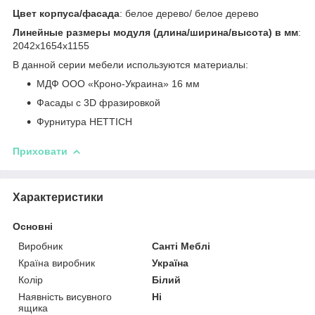
Цвет корпуса/фасада
: белое дерево/ белое дерево
Линейные размеры модуля (длина/ширина/высота) в мм
:
2042х1654х1155
В данной серии мебели используются материалы:
МДФ ООО «Кроно-Украина» 16 мм
Фасады с 3D фразировкой
Фурнитура HETTICH
Приховати
Характеристики
Основні
Виробник
Санті Меблі
Країна виробник
Україна
Колір
Білий
Наявність висувного
Ні
ящика