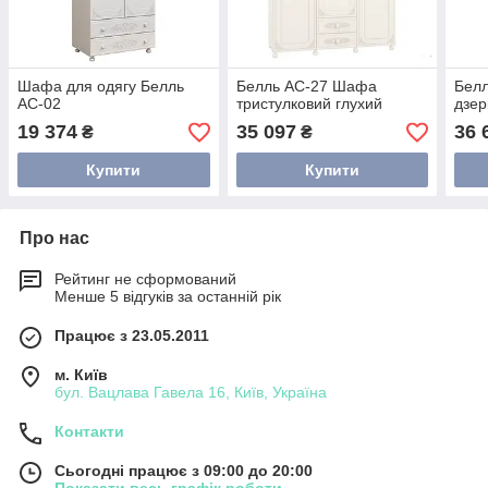
Шафа для одягу Белль
Белль АС-27 Шафа
Бел
АС-02
тристулковий глухий
дзе
19 374
35 097
36 
₴
₴
Купити
Купити
Про нас
Рейтинг не сформований
Менше 5 відгуків за останній рік
Працює з 23.05.2011
м. Київ
бул. Вацлава Гавела 16, Київ, Україна
Контакти
Сьогодні працює з 09:00 до 20:00