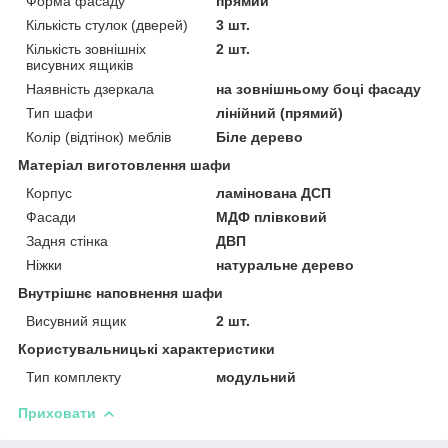
Форма фасаду
прямий
Кількість стулок (дверей)
3 шт.
Кількість зовнішніх
2 шт.
висувних ящиків
Наявність дзеркала
на зовнішньому боці фасаду
Тип шафи
лінійний (прямий)
Колір (відтінок) меблів
Біле дерево
Матеріал виготовлення шафи
Корпус
ламінована ДСП
Фасади
МДФ плівковий
Задня стінка
ДВП
Ніжки
натуральне дерево
Внутрішнє наповнення шафи
Висувний ящик
2 шт.
Користувальницькі характеристики
Тип комплекту
модульний
Приховати