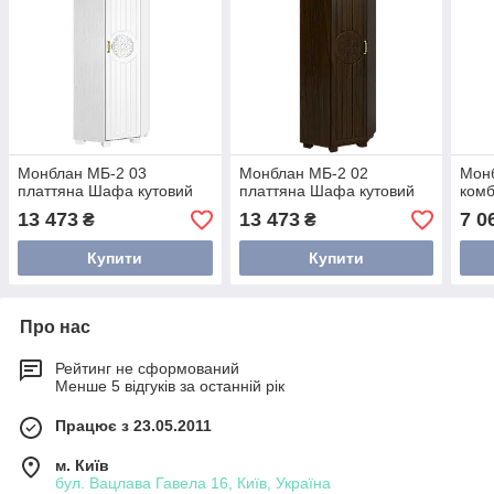
Монблан МБ-2 03
Монблан МБ-2 02
Мон
платтяна Шафа кутовий
платтяна Шафа кутовий
комб
13 473
13 473
7 0
₴
₴
Купити
Купити
Про нас
Рейтинг не сформований
Менше 5 відгуків за останній рік
Працює з 23.05.2011
м. Київ
бул. Вацлава Гавела 16, Київ, Україна